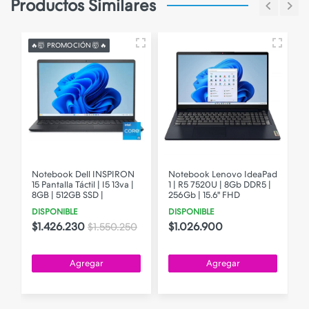
Productos Similares
🔥🤯 PROMOCIÓN 🤯🔥
Notebook Dell INSPIRON
Notebook Lenovo IdeaPad
15 Pantalla Táctil | I5 13va |
1 | R5 7520U | 8Gb DDR5 |
8GB | 512GB SSD |
256Gb | 15.6" FHD
DISPONIBLE
DISPONIBLE
$1.426.230
$1.026.900
$1.550.250
Agregar
Agregar