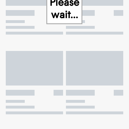
Please
wait...