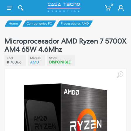
0
Home
Componentes PC
Procesadores AMD
Microprocesador AMD Ryzen 7 5700X
AM4 65W 4.6Mhz
Cod
Marcas
Stock
#178066
AMD
DISPONIBLE