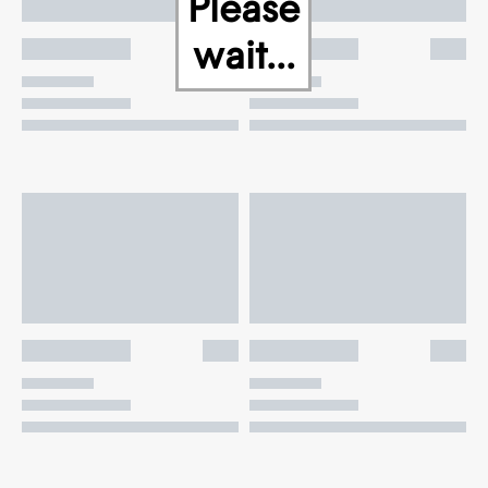
Please
wait...